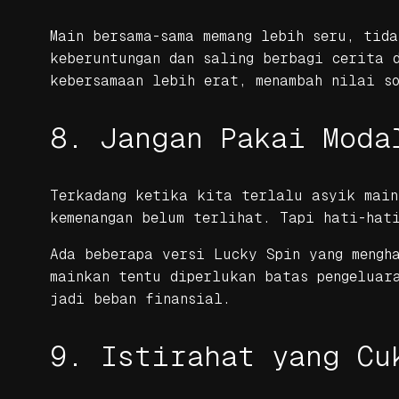
Main bersama-sama memang lebih seru, tid
keberuntungan dan saling berbagi cerita
kebersamaan lebih erat, menambah nilai s
8. Jangan Pakai Moda
Terkadang ketika kita terlalu asyik main
kemenangan belum terlihat. Tapi hati-hat
Ada beberapa versi Lucky Spin yang mengh
mainkan tentu diperlukan batas pengeluar
jadi beban finansial.
9. Istirahat yang Cu