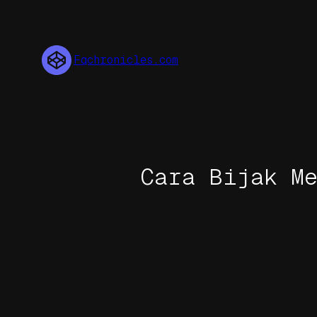
Lewati
ke
konten
Fqchronicles.com
Cara Bijak M