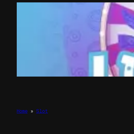
Home
»
Slot