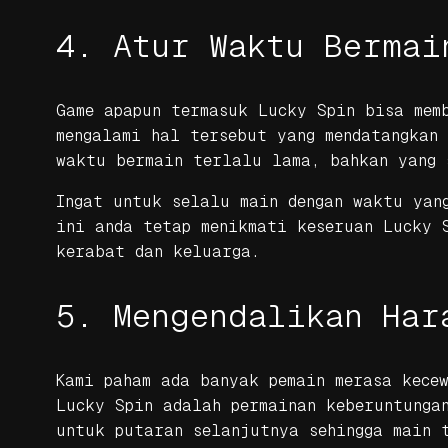
4. Atur Waktu Bermai
Game
apapun termasuk Lucky Spin bisa memb
mengalami hal tersebut yang mendatangkan
waktu bermain terlalu lama, bahkan yang 
Ingat untuk selalu main dengan waktu yan
ini anda tetap menikmati keseruan Lucky 
kerabat dan keluarga.
5. Mengendalikan Har
Kami paham ada banyak pemain merasa kece
Lucky Spin adalah permainan keberuntunga
untuk putaran selanjutnya sehingga main 