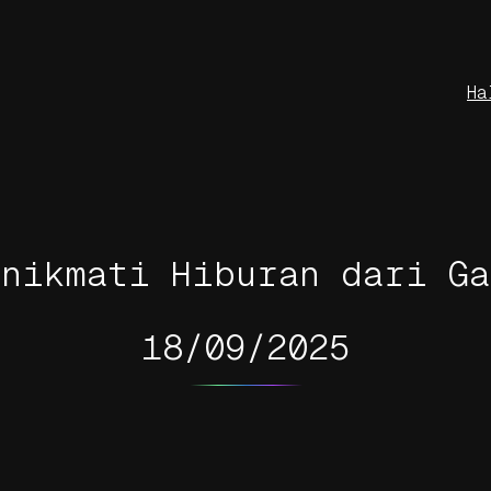
Ha
enikmati Hiburan dari Ga
18/09/2025