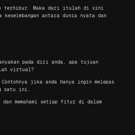
p terhibur. Maka dari itulah di sini
a keseimbangan antara dunia nyata dan
anyakan pada diri anda, apa tujuan
iah virtual?
 Contohnya jika anda hanya ingin melepas
 satu ini.
, dan memahami setiap fitur di dalam