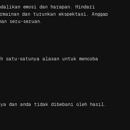
dalikan emosi dan harapan. Hindari
rmainan dan turunkan ekspektasi. Anggap
man seru-seruan.
h satu-satunya alasan untuk mencoba
 ya dan anda tidak dibebani oleh hasil.