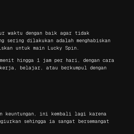
ur waktu dengan baik agar tidak
ng sering dilakukan adalah menghabiskan
iskan untuk main Lucky Spin.
menit hingga 1 jam per hari, dengan cara
kerja, belajar, atau berkumpul dengan
n keuntungan, ini kembali lagi karena
ggiurkan sehingga ia sangat bersemangat