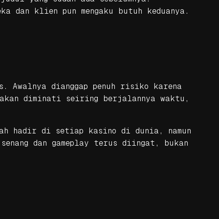
ka dan klien pun mengaku butuh keduanya.
s. Awalnya dianggap penuh risiko karena
kan diminati seiring berjalannya waktu,
ah hadir di setiap kasino di dunia, namun
 senang dan
gameplay
terus diingat, bukan