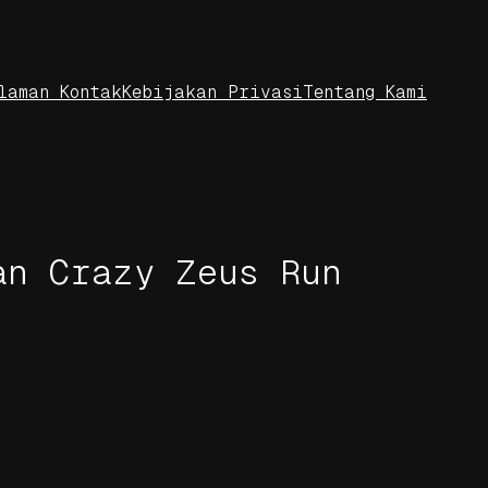
laman Kontak
Kebijakan Privasi
Tentang Kami
an Crazy Zeus Run