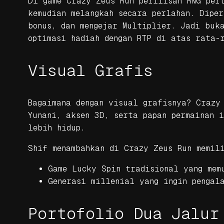
Di
game
Crazy Zeus Run perilisan RNG pert
kemudian melangkah secara perlahan. Dipe
bonus, dan mengejar Multiplier. Jadi buk
optimasi hadiah dengan RTP di atas rata-
Visual Grafis
Bagaimana dengan visual grafisnya? Crazy
Yunani, aksen 3D, serta papan permainan 
lebih hidup.
Shif menambahkan di Crazy Zeus Run memil
Game
Lucky Spin tradisional yang mem
Generasi millenial yang ingin pengal
Portofolio Dua Jalur