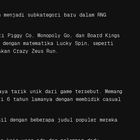
 menjadi subkategori baru dalam RNG
i Piggy Co, Monopoly Go, dan Board Kings
 dengan matematika Lucky Spin, seperti
akan Crazy Zeus Run.
aya tarik unik dari
game
tersebut. Memang
ri 6 tahun lamanya dengan membidik
casual
il dengan beberapa judul populer mereka