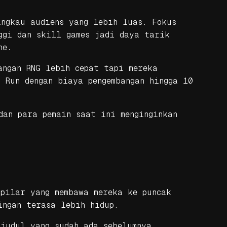
angkau audiens yang lebih luas. Fokus
nggi dan
skill games
jadi daya tarik
ne.
angan RNG lebih cepat tapi mereka
 Run dengan biaya pengembangan hingga 10
an para pemain saat ini menginginkan
pilar yang membawa mereka ke puncak
ingan terasa lebih hidup.
judul yang sudah ada sebelumnya.