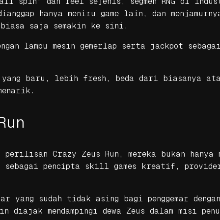
kali
spin”
dan
reel
sejenis, segmen RNG di indu
dianggap hanya meniru
game
lain, dan menjamurn
 biasa saja semakin ke sini.
engan lampu mesin gemerlap serta
jackpot
sebagai
u yang baru, lebih
fresh,
beda dari biasanya ata
menarik.
Run
 perilisan Crazy Zeus Run, mereka bukan hanya
i sebagai pencipta
skill games
kreatif,
provide
iar yang sudah tidak asing bagi penggemar denga
ain diajak mendampingi dewa Zeus dalam misi pen