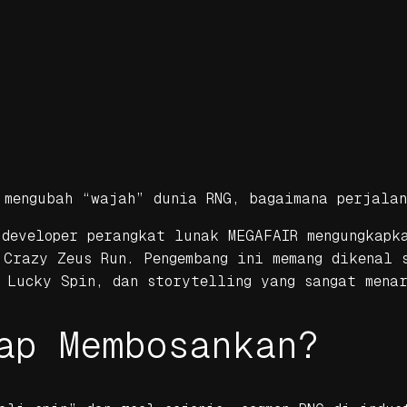
 mengubah “wajah” dunia RNG, bagaimana perjalan
developer perangkat lunak MEGAFAIR mengungkapka
Crazy Zeus Run. Pengembang ini memang dikenal 
Lucky Spin, dan
storytelling
yang sangat mena
ap Membosankan?