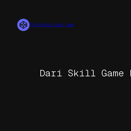
Lewati
ke
konten
Fqchronicles.com
Dari Skill Game 