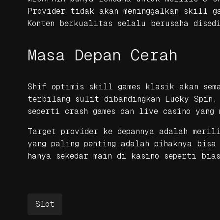
Provider
tidak akan meninggalkan
skill g
Konten berkualitas selalu berusaha dised
Masa Depan Cerah
Shif optimis
skill games
klasik akan sema
terbilang sulit dibandingkan Lucky Spin,
seperti
crash games
dan
live casino
yang m
Target
provider
ke depannya adalah meril
yang paling penting adalah pihaknya bisa
hanya sekedar main di kasino seperti bia
Slot