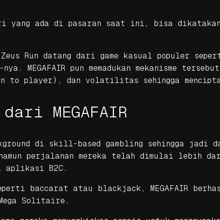
i yang ada di pasaran saat ini, bisa dikatakan
 Zeus Run datang dari
game
kasual populer sepert
-nya. MEGAFAIR pun memadukan mekanisme tersebut
rn to player
), dan volatilitas sehingga mencipt
dari MEGAFAIR
kground
di
skill-based gambling
sehingga jadi d
namun perjalanan mereka telah dimulai lebih da
 aplikasi B2C.
perti baccarat atau blackjack, MEGAFAIR berhas
Mega Solitaire.