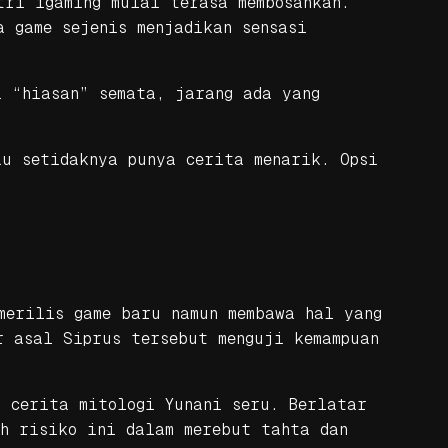
stri
igaming
mulai terasa membosankan.
ya
game
sejenis menjadikan sensasi
 “hiasan” semata, jarang ada yang
u setidaknya punya cerita menarik. Opsi
 merilis
game
baru namun membawa hal yang
r
asal Siprus tersebut menguji kemampuan
n cerita mitologi Yunani seru. Berlatar
uh risiko ini dalam merebut tahta dan