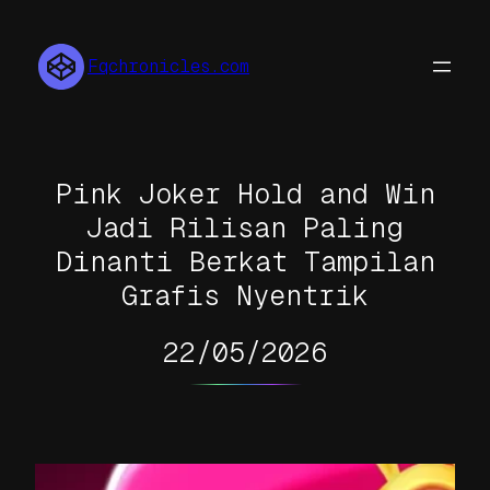
Lewati
ke
Fqchronicles.com
konten
Pink Joker Hold and Win
Jadi Rilisan Paling
Dinanti Berkat Tampilan
Grafis Nyentrik
22/05/2026