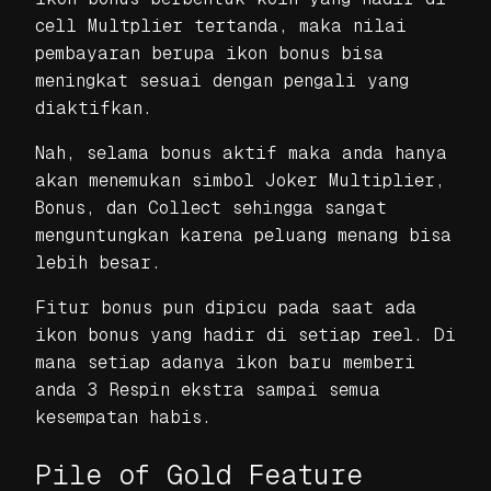
cell Multplier
tertanda, maka nilai
pembayaran berupa ikon bonus bisa
meningkat sesuai dengan pengali yang
diaktifkan.
Nah, selama bonus aktif maka anda hanya
akan menemukan simbol
Joker Multiplier,
Bonus
, dan
Collect
sehingga sangat
menguntungkan karena peluang menang bisa
lebih besar.
Fitur bonus pun dipicu pada saat ada
ikon bonus yang hadir di setiap
reel.
Di
mana setiap adanya ikon baru memberi
anda 3
Respin
ekstra sampai semua
kesempatan habis.
Pile of Gold Feature