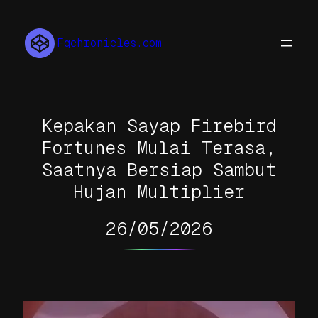
Lewati
ke
Fqchronicles.com
konten
Kepakan Sayap Firebird
Fortunes Mulai Terasa,
Saatnya Bersiap Sambut
Hujan Multiplier
26/05/2026