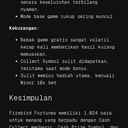
secara keseluruhan terbilang
nyaman.
Mode
base game
cukup sering muncul.
Kekurangan:
Babak
game
gratis sangat volatil,
kerap kali memberikan hasil kurang
memuaskan.
Collect Symbol
sulit didapatkan,
terutama saat mode bonus.
Sulit memicu hadiah utama, kecuali
Minor
10x
bet.
Kesimpulan
Firebird Fortunes memiliki 1.024 cara
untuk menang yang berpadu dengan
Cash
Collect
mechanic, Cash Prize Symbol,
dan