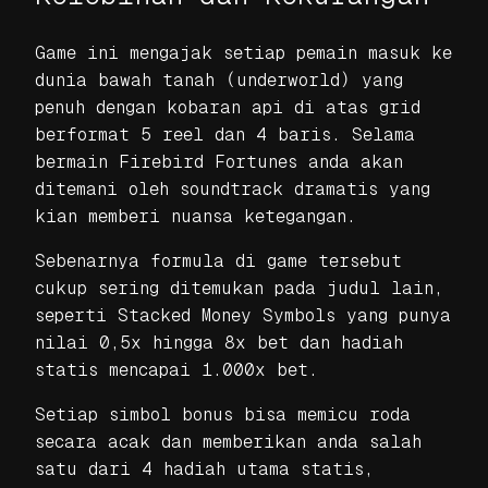
Game
ini mengajak setiap pemain masuk ke
dunia bawah tanah
(underworld)
yang
penuh dengan kobaran api di atas
grid
berformat 5
reel
dan 4 baris. Selama
bermain Firebird Fortunes anda akan
ditemani oleh
soundtrack
dramatis yang
kian memberi nuansa ketegangan.
Sebenarnya formula di
game
tersebut
cukup sering ditemukan pada judul lain,
seperti
Stacked Money Symbols
yang punya
nilai 0,5x hingga 8x
bet
dan hadiah
statis mencapai 1.000x
bet.
Setiap simbol bonus bisa memicu roda
secara acak dan memberikan anda salah
satu dari 4 hadiah utama statis,