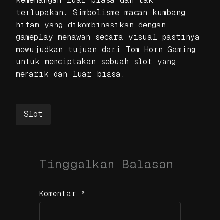
kemenangan luar biasa dan tak
terlupakan. Simbolisme macan kumbang
hitam yang dikombinasikan dengan
gameplay
menawan secara visual pastinya
mewujudkan tujuan dari Tom Horn Gaming
untuk menciptakan sebuah slot yang
menarik dan luar biasa.
Slot
Tinggalkan Balasan
Komentar
*