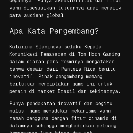
depannya. Punya aksesibilitas dan fitur
yang disesuaikan tujuannya agar menarik
para audiens global.
Apa Kata Pengembang?
Katarina Slaninova selaku Kepala
Komunikasi Pemasaran di Tom Horn Gaming
dalam siaran pers resminya mengatakan
bahwa desain dari Pantera Rica begitu
inovatif. Pihak pengembang memang
bertujuan menciptakan
game
ini untuk
pemain di
market
Brasil dan sekitarnya.
Punya pendekatan inovatif dan begitu
mulus,
game
memadukan mekanisme yang
ramah pengguna dengan fitur dinamis di
dalamnya sehingga menghadirkan peluang