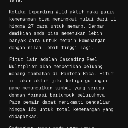
saja.
Ketika
Expanding Wild
aktif maka garis
kemenangan bisa meningkat mulai dari 11
hingga 27 cara untuk menang. Dengan
demikian anda bisa menemukan lebih
banyak cara untuk meraih kemenangan
dengan nilai lebih tinggi lagi.
Fitur lain adalah
Cascading Reel
Multiplier
akan memberikan peluang
menang tambahan di Pantera Rica. Fitur
ini akan aktif jika ketiga gulungan
game
memunculkan simbol yang serupa
dengan formasi bertumpuk seluruhnya.
Para pemain dapat menikmati pengalian
hingga 10x untuk total kemenangan yang
didapatkan.