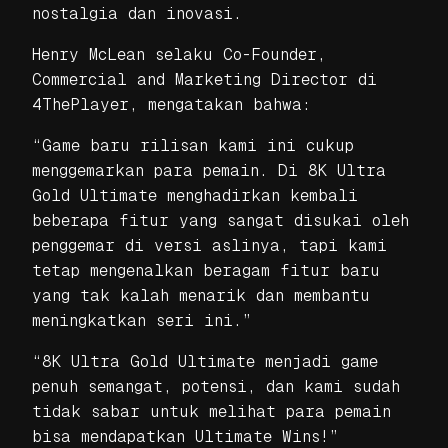
nostalgia dan inovasi.
Henry McLean selaku
Co-Founder,
Commercial and Marketing Director
di
4ThePlayer, mengatakan bahwa:
“Game
baru rilisan kami ini cukup
menggemarkan para pemain. Di 8K Ultra
Gold Ultimate menghadirkan kembali
beberapa fitur yang sangat disukai oleh
penggemar di versi aslinya, tapi kami
tetap mengenalkan beragam fitur baru
yang tak kalah menarik dan membantu
meningkatkan seri ini.”
“8K Ultra Gold Ultimate menjadi
game
penuh semangat, potensi, dan kami sudah
tidak sabar untuk melihat para pemain
bisa mendapatkan
Ultimate Wins!”