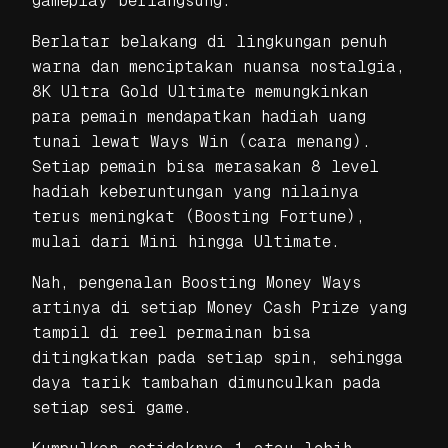
gameplay
berlangsung.
Berlatar belakang di lingkungan penuh
warna dan menciptakan nuansa nostalgia,
8K Ultra Gold Ultimate memungkinkan
para pemain mendapatkan hadiah uang
tunai lewat
Ways Win
(cara menang).
Setiap pemain bisa merasakan 8 level
hadiah keberuntungan yang nilainya
terus meningkat (
Boosting Fortune
),
mulai dari
Mini
hingga
Ultimate.
Nah, pengenalan
Boosting Money Ways
artinya di setiap
Money Cash Prize
yang
tampil di
reel
permainan bisa
ditingkatkan pada setiap
spin,
sehingga
daya tarik tambahan dimunculkan pada
setiap sesi
game.