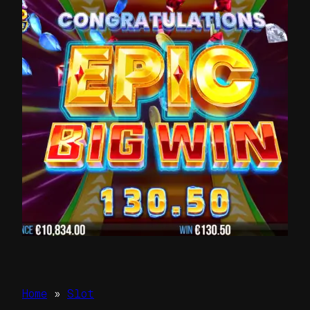
Home
»
Slot