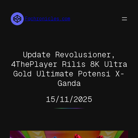
Lewati
ke
Fqchronicles.com
konten
Update Revolusioner,
4ThePlayer Rilis 8K Ultra
Gold Ultimate Potensi X-
Ganda
15/11/2025