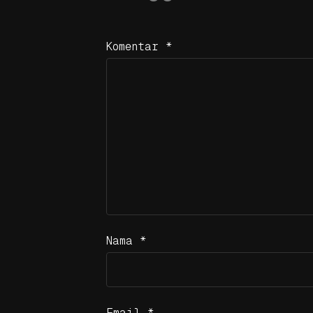
Komentar
*
Nama
*
Email
*