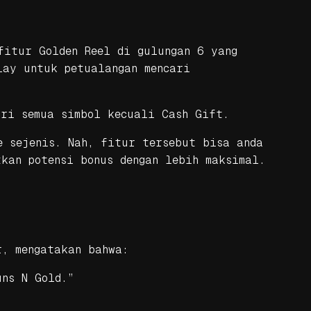
 fitur
Golden Reel
di gulungan 6 yang
lay
untuk petualangan mencari
ri semua simbol kecuali
Cash Gift
.
e
sejenis. Nah, fitur tersebut bisa anda
kan potensi bonus dengan lebih maksimal.
, mengatakan bahwa:
ns N Gold.”