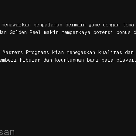
 menawarkan pengalaman bermain
game
dengan tem
an
Golden Reel
makin memperkaya potensi bonus 
 Masters Programs kian menegaskan kualitas dan
emberi hiburan dan keuntungan bagi para
player
san