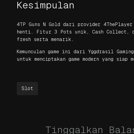
Kesimpulan
4TP Guns N Gold dari provider 4ThePlayer
henti. Fitur
3 Pots
unik,
Cash Collect,
d
fresh
serta menarik.
Kemunculan
game
ini dari Yggdrasil Gaming
untuk menciptakan
game
modern yang siap m
Slot
Tinggalkan Bala