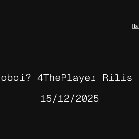
Ha
Koboi? 4ThePlayer Rilis 
15/12/2025