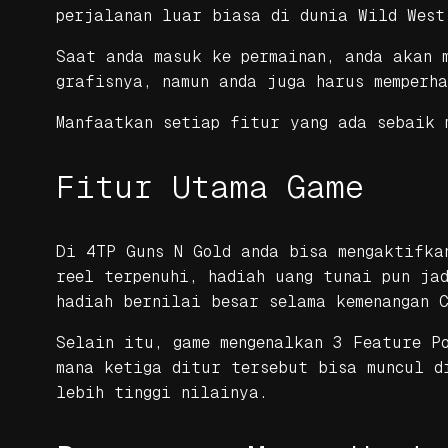
perjalanan luar biasa di dunia
Wild West
Saat anda masuk ke permainan, anda akan 
grafisnya, namun anda juga harus memperh
Manfaatkan setiap fitur yang ada sebaik 
Fitur Utama
Game
Di 4TP Guns N Gold anda bisa mengaktifk
reel
terpenuhi, hadiah uang tunai pun jad
hadiah bernilai besar selama kemenangan
Selain itu,
game
mengenalkan 3
Feature P
mana ketiga ditur tersebut bisa muncul 
lebih tinggi nilainya.