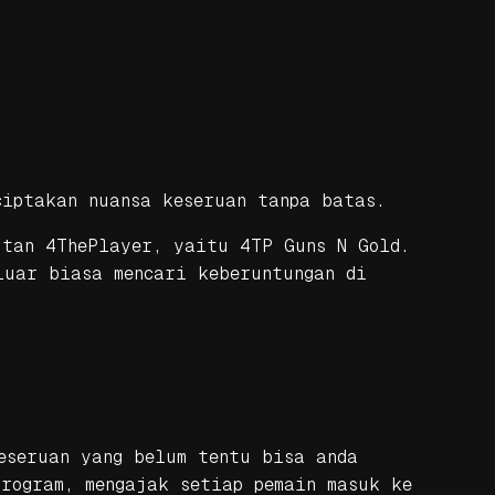
iptakan nuansa keseruan tanpa batas.
tan 4ThePlayer, yaitu 4TP Guns N Gold.
luar biasa mencari keberuntungan di
eseruan yang belum tentu bisa anda
rogram, mengajak setiap pemain masuk ke