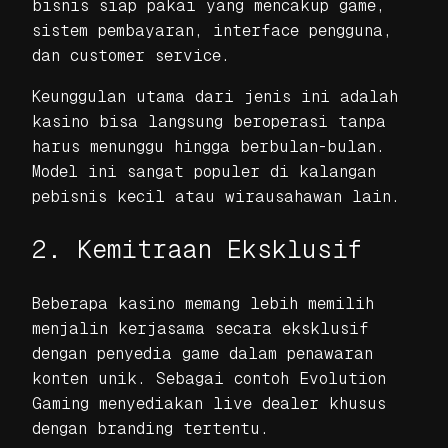
bisnis siap pakai yang mencakup
game,
sistem pembayaran,
interface
pengguna,
dan
customer service.
Keunggulan utama dari jenis ini adalah
kasino bisa langsung beroperasi tanpa
harus menunggu hingga berbulan-bulan.
Model ini sangat populer di kalangan
pebisnis kecil atau wirausahawan lain.
2. Kemitraan Eksklusif
Beberapa kasino memang lebih memilih
menjalin kerjasama secara eksklusif
dengan penyedia
game
dalam penawaran
konten unik. Sebagai contoh Evolution
Gaming menyediakan
live dealer
khusus
dengan
branding
tertentu.