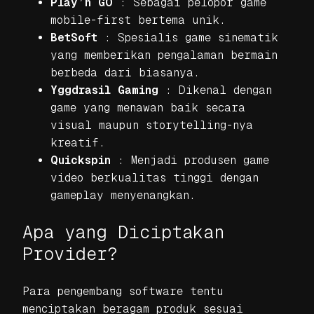
Play’n GO
: Sebagai pelopor
game
mobile-first
bertema unik.
BetSoft
: Spesialis
game
sinematik
yang memberikan pengalaman bermain
berbeda dari biasanya.
Yggdrasil Gaming
: Dikenal dengan
game
yang menawan baik secara
visual maupun
storytelling-
nya
kreatif.
Quickspin
: Menjadi produsen
game
video berkualitas tinggi dengan
gameplay
menyenangkan.
Apa yang Diciptakan
Provider?
Para pengembang
software
tentu
menciptakan beragam produk sesuai