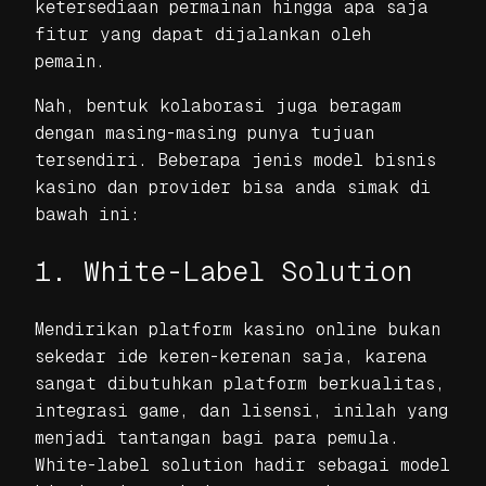
ketersediaan permainan hingga apa saja
fitur yang dapat dijalankan oleh
pemain.
Nah, bentuk kolaborasi juga beragam
dengan masing-masing punya tujuan
tersendiri. Beberapa jenis model bisnis
kasino dan
provider
bisa anda simak di
bawah ini:
1.
White-Label Solution
Mendirikan
platform
kasino online bukan
sekedar ide keren-kerenan saja, karena
sangat dibutuhkan
platform
berkualitas,
integrasi
game,
dan lisensi, inilah yang
menjadi tantangan bagi para pemula.
White-label solution
hadir sebagai model