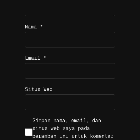
Nama
*
Email
*
Situs Web
Simpan nama, email, dan
situs web saya pada
peramban ini untuk komentar