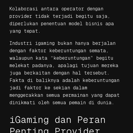
Kolaborasi antara operator dengan
provider
tidak terjadi begitu saja,
diperlukan penentuan model bisnis apa
yang tepat.
Industri
igaming
bukan hanya berjalan
dengan faktor keberuntungan semata,
walaupun kata “keberuntungan” begitu
melekat padanya, apalagi tujuan mereka
juga berkaitan dengan hal tersebut.
Fakta di baliknya adalah keberuntungan
jadi faktor ke sekian dalam
menggerakkan semua permainan yang dapat
dinikmati oleh semua pemain di dunia.
iGaming
dan Peran
Penting
Provider