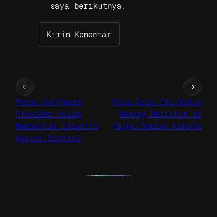
saya berikutnya.
←
→
Peran Software
Pola Gila Ini Bikin
Provider dalam
Menang Beruntun di
Membentuk Industri
Higgs Domino FaFaFa
Kasino Digital