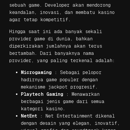
sebuah
game.
Developer akan mendorong
keandalan, inovasi, dan membatu kasino
agar tetap kompetitif.
Hingga saat ini ada banyak sekali
provider game
di dunia, bahkan
diperkirakan jumlahnya akan terus
bertambah. Dari banyaknya nama
provider,
yang paling terkenal adalah:
Microgaming
: Sebagai pelopor
hadirnya
game
populer dengan
mekanisme
jackpot
progresif.
Playtech Gaming
: Menawarkan
berbagai jenis
game
dari semua
kategori kasino.
NetEnt
: Net Entertainment dikenal
dengan desain yang elegan, inovatif,