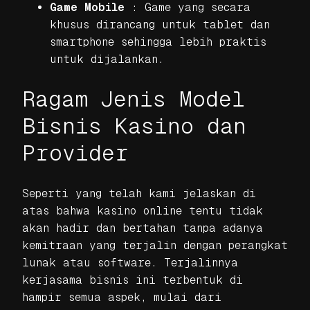
Game Mobile
:
Game
yang secara
khusus dirancang untuk tablet dan
smartphone
sehingga lebih praktis
untuk dijalankan.
Ragam Jenis Model
Bisnis Kasino dan
Provider
Seperti yang telah kami jelaskan di
atas bahwa kasino online tentu tidak
akan hadir dan bertahan tanpa adanya
kemitraan yang terjalin dengan perangkat
lunak atau
software.
Terjalinnya
kerjasama bisnis ini terbentuk di
hampir semua aspek, mulai dari