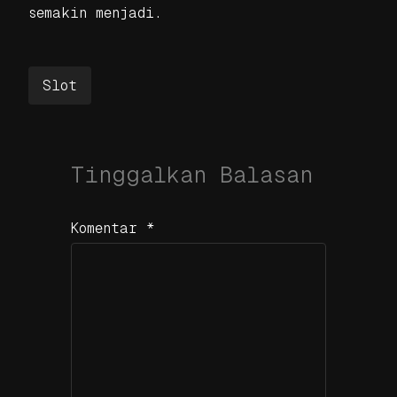
semakin menjadi.
Slot
Tinggalkan Balasan
Komentar
*