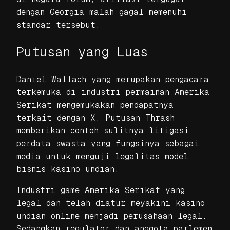
dengan Georgia malah gagal memenuhi
standar tersebut.
Putusan yang Luas
Daniel Wallach yang merupakan pengacara
terkemuka di industri permainan Amerika
Serikat mengemukakan pendapatnya
terkait dengan X. Putusan Thrash
memberikan contoh sulitnya litigasi
perdata swasta yang fungsinya sebagai
media untuk menguji legalitas model
bisnis kasino undian.
Industri
game
Amerika Serikat yang
legal dan telah diatur meyakini kasino
undian
online
menjadi perusahaan legal.
Sedangkan regulator dan anggota parlemen