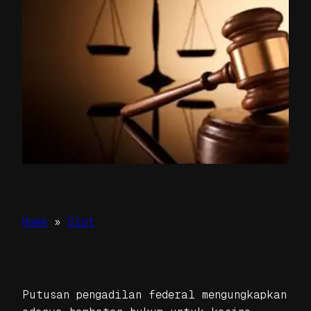
Home
»
Slot
Putusan pengadilan federal mengungkapkan