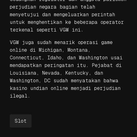
perjudian negara bagian telah
menyetujui dan mengeluarkan perintah
untuk menghentikan ke beberapa operator
terkenal seperti VGW ini.
VGW juga sudah menarik operasi game
online
di Michigan, Montana,
Connecticut, Idaho, dan Washington usai
mendapatkan peringatan itu. Pejabat di
Louisiana, Nevada, Kentucky, dan
Washington, DC sudah menyatakan bahwa
kasino undian
online
menjadi perjudian
ilegal.
Slot