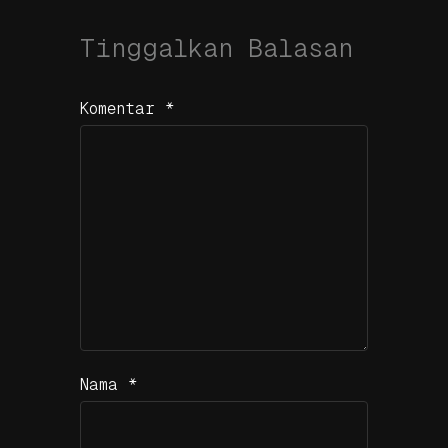
Tinggalkan Balasan
Komentar
*
Nama
*