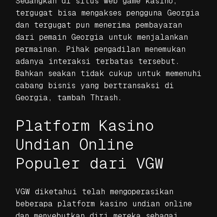
Sedangkan di situs web game kasino,
tergugat bisa mengakses pengguna Georgia
dan tergugat pun menerima pembayaran
dari pemain Georgia untuk menjalankan
permainan. Pihak pengadilan menemukan
adanya interaksi terbatas tersebut.
Bahkan seakan tidak cukup untuk memenuhi
cabang bisnis yang bertransaksi di
Georgia, tambah Thrash.
Platform
Kasino
Undian
Online
Populer dari VGW
VGW diketahui telah mengoperasikan
beberapa
platform
kasino undian
online
dan menyebutkan diri mereka sebagai