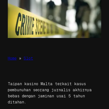
Home
»
Slot
Taipan kasino Malta terkait kasus
pembunuhan seorang jurnalis akhirnya
bebas dengan jaminan usai 5 tahun
ditahan.