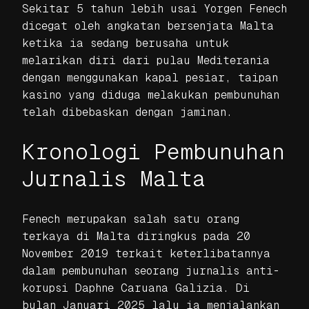
Sekitar 5 tahun lebih usai Yorgen Fenech
dicegat oleh angkatan bersenjata Malta
ketika ia sedang berusaha untuk
melarikan diri dari pulau Mediterania
dengan menggunakan kapal pesiar, taipan
kasino yang diduga melakukan pembunuhan
telah dibebaskan dengan jaminan.
Kronologi Pembunuhan
Jurnalis Malta
Fenech merupakan salah satu orang
terkaya di Malta diringkus pada 20
November 2019 terkait keterlibatannya
dalam pembunuhan seorang jurnalis anti-
korupsi Daphne Caruana Galizia. Di
bulan Januari 2025 lalu ia menjalankan