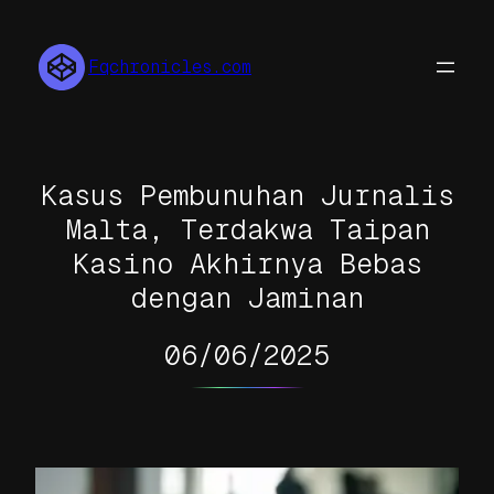
Lewati
ke
Fqchronicles.com
konten
Kasus Pembunuhan Jurnalis
Malta, Terdakwa Taipan
Kasino Akhirnya Bebas
dengan Jaminan
06/06/2025