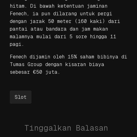
hitam. Di bawah ketentuan jaminan
Fenech, ia pun dilarang untuk pergi
dengan jarak 50 meter (160 kaki) dari
pantai atau bandara dan jam makan
malamnya mulai dari 5 sore hingga 11
pagi.
Fenech dijamin oleh 15% saham bibinya di
Tumas Group dengan kisaran biaya
sebesar €50 juta.
Slot
Tinggalkan Balasan