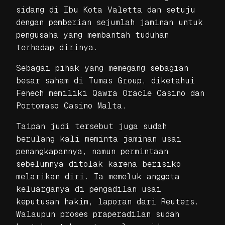
sidang di Ibu Kota Valetta dan setuju
dengan pemberian sejumlah jaminan untuk
pengusaha yang membantah tuduhan
terhadap dirinya.
Sebagai pihak yang memegang sebagian
besar saham di Tumas Group, diketahui
Fenech memiliki Qawra Oracle Casino dan
Portomaso Casino Malta.
Taipan judi tersebut juga sudah
berulang kali meminta jaminan usai
penangkapannya, namun permintaan
sebelumnya ditolak karena berisiko
melarikan diri. Ia memeluk anggota
keluarganya di pengadilan usai
keputusan hakim, laporan dari Reuters.
Walaupun proses praperadilan sudah