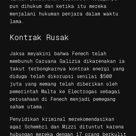
pun dihukum dan ketika itu mereka
menjalani hukuman penjara dalam waktu
lama.
Kontrak Rusak
Jaksa meyakini bahwa Fenech telah
membunuh Caruana Galizia dikarenakan ia
takut terbongkarnya kontrak energi yang
diduga telah dikorupsi senilai $500
juta yang memang telah diberikan oleh
pemerintah Malta ke Electrogas sebagai
perusahaan di Fenech menjadi pemegang
saham utama.
Penyidikan kriminal merekomendasikan
agar Schembri dan Mizzi dituntut karena
hubungan mereka dengan 17 orang berkulit