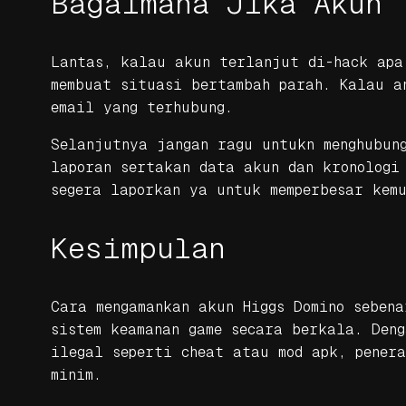
Bagaimana Jika Akun 
Lantas, kalau akun terlanjut di-
hack
apa 
membuat situasi bertambah parah. Kalau a
email yang terhubung.
Selanjutnya jangan ragu untukn menghubu
laporan sertakan data akun dan kronologi
segera laporkan ya untuk memperbesar kem
Kesimpulan
Cara mengamankan akun Higgs Domino sebena
sistem keamanan
game
secara berkala. Deng
ilegal seperti
cheat
atau mod apk, penera
minim.