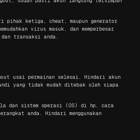
gout,
sudah pasti akun langsung tersimpan
ari pihak ketiga,
cheat,
maupun generator
memudahkan virus masuk, dan memperbesar
dan transaksi anda.
gout
usai permainan selesai. Hindari akun
andi yang tidak mudah ditebak oleh siapa
la dan sistem operasi (OS) di hp, cara
erangkat anda. Hindari menggunakan