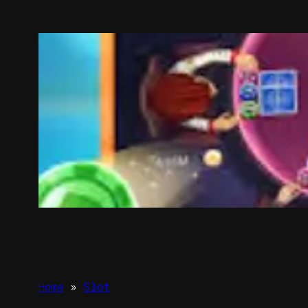
Home
»
Slot