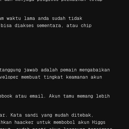
am waktu lama anda sudah tidak
bisa diakses sementara, atau chip
anggung jawab adalah pemain mengabaikan
veloper membuat tingkat keamanan akun
ebook atau email. Akun tamu memang lebih
ar. Kata sandi yang mudah ditebak,
dahkan
haacker
untuk membobol akun Higgs