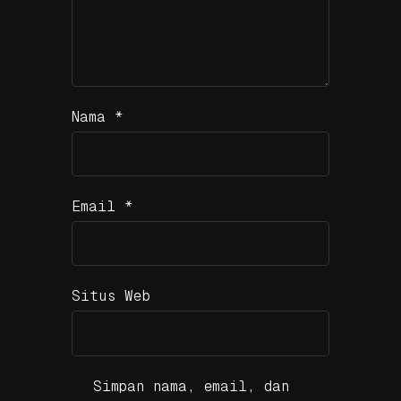
Nama
*
Email
*
Situs Web
Simpan nama, email, dan