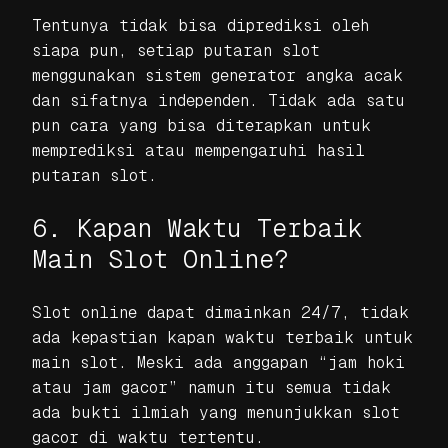
Tentunya tidak bisa diprediksi oleh
siapa pun, setiap putaran slot
menggunakan sistem generator angka acak
dan sifatnya independen. Tidak ada satu
pun cara yang bisa diterapkan untuk
memprediksi atau mempengaruhi hasil
putaran slot.
6. Kapan Waktu Terbaik
Main Slot
Online?
Slot
online
dapat dimainkan 24/7, tidak
ada kepastian kapan waktu terbaik untuk
main slot. Meski ada anggapan “jam hoki
atau jam gacor” namun itu semua tidak
ada bukti ilmiah yang menunjukkan slot
gacor di waktu tertentu.