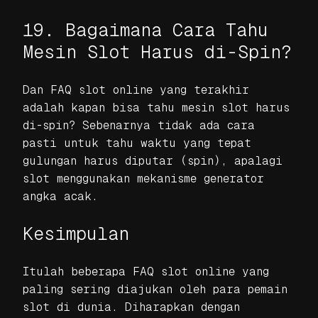
19. Bagaimana Cara Tahu
Mesin Slot Harus di-
Spin
?
Dan FAQ slot
online
yang terakhir
adalah kapan bisa tahu mesin slot harus
di-
spin
? Sebenarnya tidak ada cara
pasti untuk tahu waktu yang tepat
gulungan harus diputar
(spin),
apalagi
slot menggunakan mekanisme generator
angka acak.
Kesimpulan
Itulah beberapa FAQ slot
online
yang
paling sering diajukan oleh para pemain
slot di dunia. Diharapkan dengan