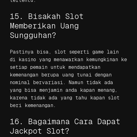
tertentu.
15. Bisakah Slot
Memberikan Uang
Sungguhan?
Pastinya bisa, slot seperti
game
lain
di kasino yang menawarkan kemungkinan ke
setiap pemain untuk mendapatkan
kemenangan berupa uang tunai dengan
nominal bervariasi. Namun tidak ada
yang bisa menjamin anda kapan menang,
karena tidak ada yang tahu kapan slot
beri kemenangan.
16. Bagaimana Cara Dapat
Jackpot
Slot?