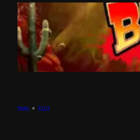
Home
»
Slot