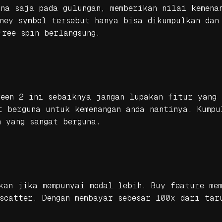
na saja pada gulungan, memberikan nilai kemena
ney symbol
tersebut hanya bisa dikumpulkan dan
free spin
berlangsung.
ween 2 ini sebaiknya jangan lupakan fitur yang
t berguna untuk kemenangan anda nantinya. Kump
n
yang sangat berguna.
kan jika mempunyai modal lebih.
Buy feature
mem
scatter.
Dengan membayar sebesar 100x dari tar