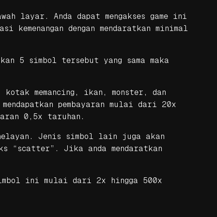
awah layar. Anda dapat mengakses
game
ini
si kemenangan dengan mendaratkan minimal
tkan 5 simbol tersebut yang sama maka
 kotak memancing, ikan, monster, dan
 mendapatkan pembayaran mulai dari 20x
yaran 0,5x taruhan.
elayan. Jenis simbol lain juga akan
eks
“scatter”.
Jika anda mendaratkan
imbol ini mulai dari 2x hingga 500x