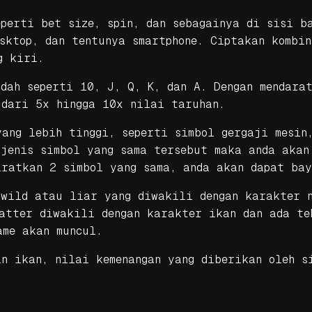
seperti
bet size, spin
, dan sebagainya di sisi b
sktop,
dan tentunya
smartphone.
Ciptakan kombina
 kiri.
ndah seperti 10, J, Q, K, dan A. Dengan mendara
 dari 5x hingga 10x nilai taruhan.
ang lebih tinggi, seperti simbol gergaji mesin,
 jenis simbol yang sama tersebut maka anda akan
aratkan 2 simbol yang sama, anda akan dapat ba
l
wild
atau liar yang diwakili dengan karakter n
atter
diwakili dengan karakter ikan dan ada t
ame
akan muncul.
n ikan, nilai kemenangan yang diberikan oleh s