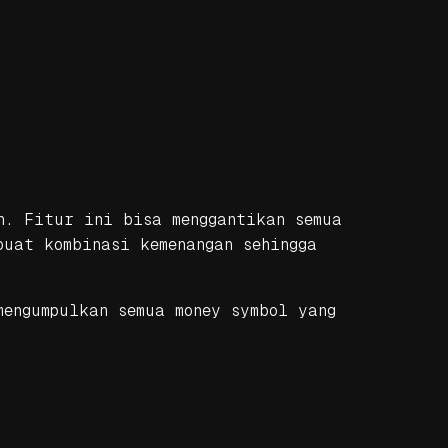
n. Fitur ini bisa menggantikan semua
uat kombinasi kemenangan sehingga
mengumpulkan semua
money symbol
yang