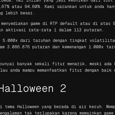
rbeda, hal inilah yang jadi keunikan dari slot
,67% atau 94,60%. Kami sarankan untuk anda han
ng lebih besar.
h menyediakan
game
di RTP
default
atau di atas 9
an aktivasi rata-rata 1 dalam 113 putaran.
 5.000x dari taruhan dengan tingkat volatilita
am 3.086.876 putaran dan kemenangan 1.000x tar
mpunyai banyak sekali fitur menarik, meski ada
lau anda mampu memanfaatkan fitur dengan baik 
Halloween 2
i tema Halloween yang berada di air keruh. Me
engalaman tak terlupakan karena memainkan
game