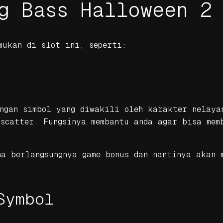
g Bass Halloween 2
mukan di slot ini, seperti:
ngan simbol yang diwakili oleh karakter nelaya
n
scatter.
Fungsinya membantu anda agar bisa memb
ma berlangsungnya
game
bonus dan nantinya akan 
Symbol