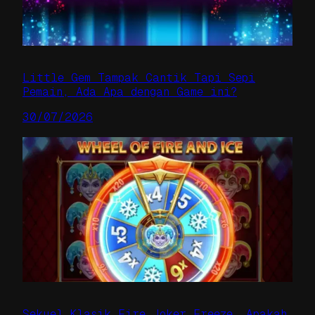
Little Gem Tampak Cantik Tapi Sepi
Pemain, Ada Apa dengan Game ini?
30/07/2026
Sekuel Klasik Fire Joker Freeze, Apakah