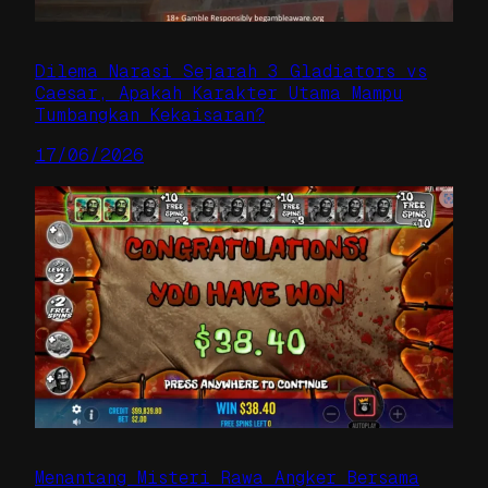
Dilema Narasi Sejarah 3 Gladiators vs
Caesar, Apakah Karakter Utama Mampu
Tumbangkan Kekaisaran?
17/06/2026
Menantang Misteri Rawa Angker Bersama